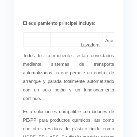
El equipamiento principal incluye:
Arandela
T
Lavadora
Trituradora
Trituradora
de
sep
caliente
Todos los componentes están conectados
fricción
sed
mediante sistemas de transporte
automatizados, lo que permite un control de
arranque y parada totalmente automatizado
con un solo botón y un funcionamiento
continuo.
Esta solución es compatible con bidones de
PE/PP para productos químicos, así como
con otros residuos de plástico rígido como