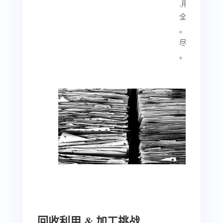
.
用纸和出版
全球纸张消
中国家。
尽管实现了
账簿仍然普
回收利用
&
加工挑战