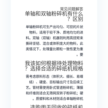
常见问题解答
单轴和双轴粉碎机有什么
区别？
单轴粉碎机可生产出均匀、可控的片状
物料，适用于较干净、质地均匀的进
料。双轴（双轴）机器则利用高扭矩来
撕碎坚韧、混合或体积庞大的物料，此
类情况下，处理量比颗粒一致性更为重
要。
我该如何根据待处理物料
选择合适的碎纸机规格？
需考虑原料形态（体积大、细长、易缠
结）、硬度、目标输出尺寸及后续工
艺。管材需使用卧式管道粉碎机；薄膜
和纤维则适合无筛网双转子粉碎机；硬
质塑料和木材则适合单轴粉碎机。
选购用于回收的碎纸机