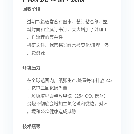
回收阶段
过期书籍通常含有墨水、装订粘合剂、塑
料封面和金属订书钉，大大增加了处理工
作流程的复杂性。
机密文件、保密档案经常被焚化/填埋，浪
费资源。
环境压力
在全球范围内，纸张生产/处置每年排放 2.5
亿吨二氧化碳当量；
垃圾填埋会释放甲烷（25× CO₂ 影响）；
焚烧不彻底会增加二氧化碳和微粒，对环
境和公众健康造成威胁。
技术瓶颈