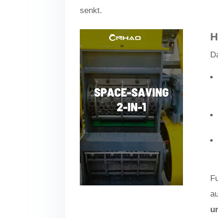
senkt.
H
Da
F
au
u