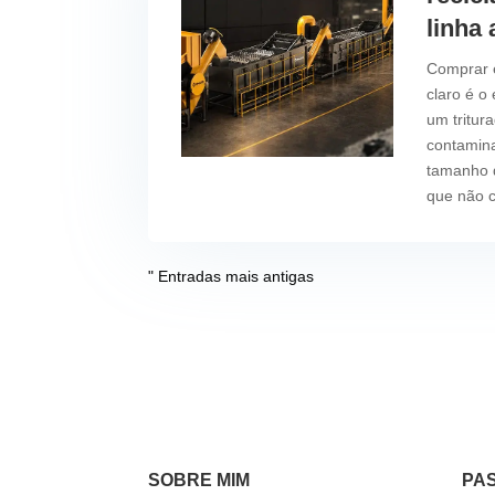
linha
Comprar e
claro é o
um tritur
contamin
tamanho d
que não c
" Entradas mais antigas
SOBRE MIM
PA