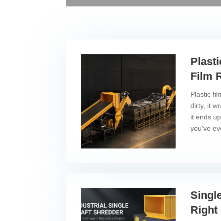
Plast
Film 
Plastic fil
dirty, it 
it ends up
you've eve
Single
Right