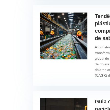
Tendê
plásti
compr
de sa
A indústr
transform
global de
de dólare
dólares a
(CAGR) de
Guia 
recic