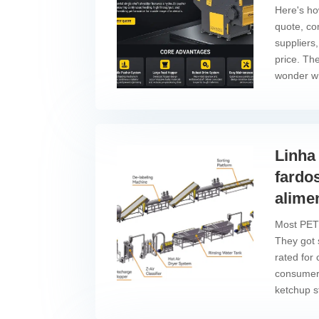
Here's ho
quote, co
suppliers
price. The
wonder wh
Linha
fardo
alime
Most PET 
They got 
rated for 
consumer 
ketchup sti