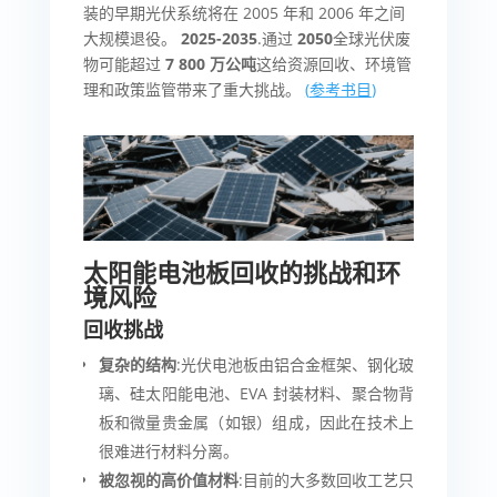
装的早期光伏系统将在 2005 年和 2006 年之间
大规模退役。
2025-2035
.通过
2050
全球光伏废
物可能超过
7 800 万公吨
这给资源回收、环境管
理和政策监管带来了重大挑战。
(
参考书目
)
太阳能电池板回收的挑战和环
境风险
回收挑战
复杂的结构
:光伏电池板由铝合金框架、钢化玻
璃、硅太阳能电池、EVA 封装材料、聚合物背
板和微量贵金属（如银）组成，因此在技术上
很难进行材料分离。
被忽视的高价值材料
:目前的大多数回收工艺只