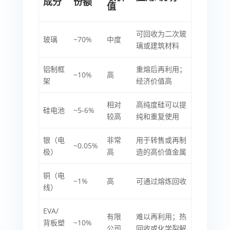
成分
份额
值
可回收为二次玻
玻璃
~70%
中度
璃或建筑材料
铝制框
重熔后再利用；
~10%
高
架
经济价值高
相对
高纯度硅可以提
硅电池
~5-6%
较高
纯和重复使用
银（电
非常
用于转售或再制
~0.05%
极）
高
造的高价值金属
铜（电
~1%
高
可通过熔炼回收
线）
EVA/
有限
难以再利用；热
背板塑
~10%
公司
回收或化学裂解