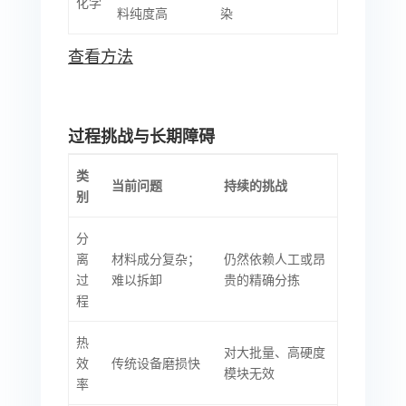
化学
料纯度高
染
查看方法
过程挑战与长期障碍
类
当前问题
持续的挑战
别
分
离
材料成分复杂；
仍然依赖人工或昂
过
难以拆卸
贵的精确分拣
程
热
对大批量、高硬度
效
传统设备磨损快
模块无效
率