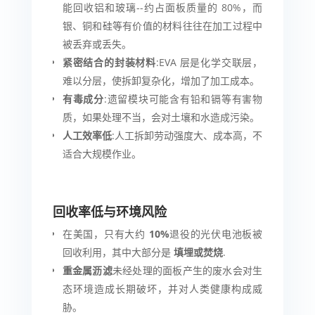
能回收铝和玻璃--约占面板质量的 80%，而
银、铜和硅等有价值的材料往往在加工过程中
被丢弃或丢失。
紧密结合的封装材料
:EVA 层是化学交联层，
难以分层，使拆卸复杂化，增加了加工成本。
有毒成分
:遗留模块可能含有铅和镉等有害物
质，如果处理不当，会对土壤和水造成污染。
人工效率低
:人工拆卸劳动强度大、成本高，不
适合大规模作业。
回收率低与环境风险
在美国，只有大约
10%
退役的光伏电池板被
回收利用，其中大部分是
填埋或焚烧
.
重金属沥滤
未经处理的面板产生的废水会对生
态环境造成长期破坏，并对人类健康构成威
胁。