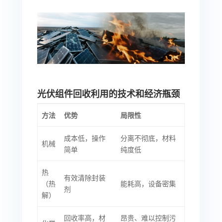
光伏组件回收利用的技术和经济瓶颈
方法
优势
局限性
成本低，操作
分离不彻底，材料
机械
简单
纯度低
热
有效清除封装
（热
能耗高，设备密集
剂
解）
回收率高，材
昂贵、难以控制污