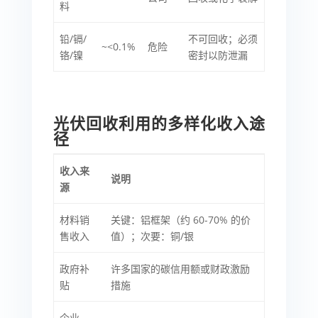
料
铅/镉/
不可回收；必须
~<0.1%
危险
铬/镍
密封以防泄漏
光伏回收利用的多样化收入途
径
收入来
说明
源
材料销
关键：铝框架（约 60-70% 的价
售收入
值）；次要：铜/银
政府补
许多国家的碳信用额或财政激励
贴
措施
企业