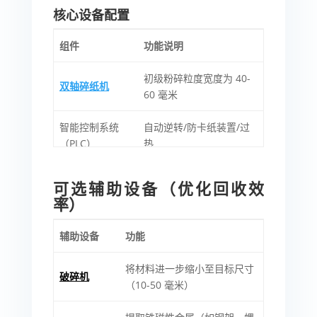
核心设备配置
组件
功能说明
初级粉碎粒度宽度为 40-
双轴碎纸机
60 毫米
智能控制系统
自动逆转/防卡纸装置/过
（PLC）
热
D2 合金钢或定制硬质合
耐磨合金刀片
可选辅助设备（优化回收效
金
率）
辅助设备
功能
将材料进一步缩小至目标尺寸
破碎机
（10-50 毫米）