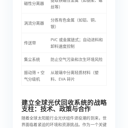
提取铁磁性金属（如钢架、螺
磁性分离器
丝等）
分拣有色金属（如铝、铜、
涡流分离器
银）
PVC 或金属链式；自动进料和
传送带
卸料速度控制
集尘系统
防止空气污染和次生环境风险
振动筛 + 空
从玻璃中分离轻质材料（塑
气分级机
料、EVA 碎片
建立全球光伏回收系统的战略
支柱：技术、政策与合作
随着全球太阳能行业光伏组件退役潮的到来，世
界面临着紧迫的环境和资源挑战。作为一个关键