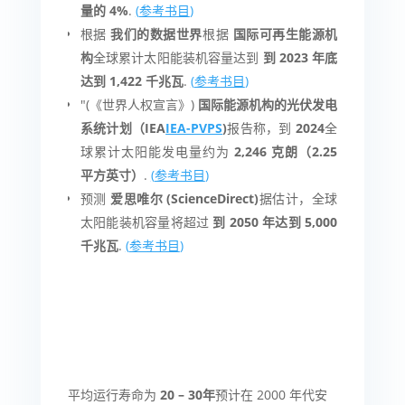
量的 4%
.
(
参考书目
)
根据
我们的数据世界
根据
国际可再生能源机
构
全球累计太阳能装机容量达到
到 2023 年底
达到 1,422 千兆瓦
.
(
参考书目
)
"(《世界人权宣言》)
国际能源机构的光伏发电
系统计划（IEA
IEA-PVPS
)
报告称，到
2024
全
球累计太阳能发电量约为
2,246 克朗（2.25
平方英寸）
.
(
参考书目
)
预测
爱思唯尔 (ScienceDirect)
据估计，全球
太阳能装机容量将超过
到 2050 年达到 5,000
千兆瓦
.
(
参考书目
)
平均运行寿命为
20
–
30年
预计在 2000 年代安