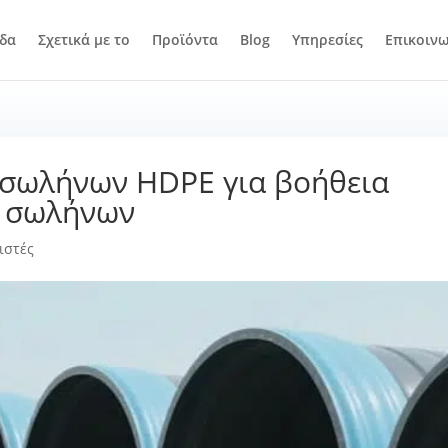
ίδα
Σχετικά με το
Προϊόντα
Blog
Υπηρεσίες
Επικοινω
 σωλήνων HDPE για βοήθεια
η σωλήνων
ιστές