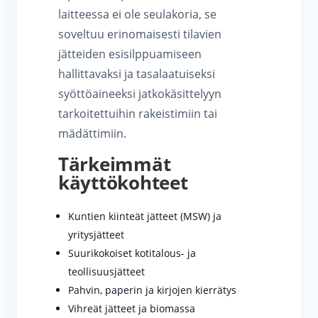
laitteessa ei ole seulakoria, se
soveltuu erinomaisesti tilavien
jätteiden esisilppuamiseen
hallittavaksi ja tasalaatuiseksi
syöttöaineeksi jatkokäsittelyyn
tarkoitettuihin rakeistimiin tai
mädättimiin.
Tärkeimmät
käyttökohteet
Kuntien kiinteät jätteet (MSW) ja
yritysjätteet
Suurikokoiset kotitalous- ja
teollisuusjätteet
Pahvin, paperin ja kirjojen kierrätys
Vihreät jätteet ja biomassa