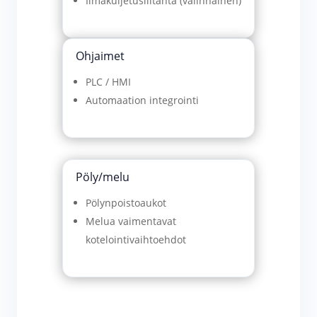
Ilmakuljetusliitäntä (valinnainen)
Ohjaimet
PLC / HMI
Automaation integrointi
Pöly/melu
Pölynpoistoaukot
Melua vaimentavat
kotelointivaihtoehdot