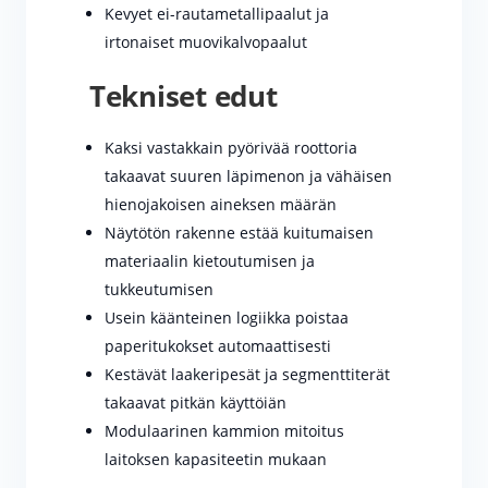
Kevyet ei-rautametallipaalut ja
irtonaiset muovikalvopaalut
Tekniset edut
Kaksi vastakkain pyörivää roottoria
takaavat suuren läpimenon ja vähäisen
hienojakoisen aineksen määrän
Näytötön rakenne estää kuitumaisen
materiaalin kietoutumisen ja
tukkeutumisen
Usein käänteinen logiikka poistaa
paperitukokset automaattisesti
Kestävät laakeripesät ja segmenttiterät
takaavat pitkän käyttöiän
Modulaarinen kammion mitoitus
laitoksen kapasiteetin mukaan