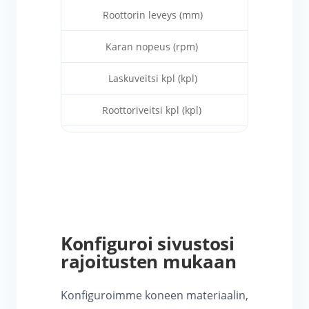
Roottorin leveys (mm)
800
Karan nopeus (rpm)
38
Laskuveitsi kpl (kpl)
4
Roottoriveitsi kpl (kpl)
72
Moottorin teho (kW)
37×2
Hydraulisen voimansiirron teho (kW)
1.5
Näytön aukko (mm)
>30
L×Syvyys×Koko (mm)
3000×1750×2
Konfiguroi sivustosi
rajoitusten mukaan
Paino (kg)
5000
Konfiguroimme koneen materiaalin,