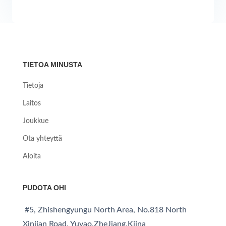
TIETOA MINUSTA
Tietoja
Laitos
Joukkue
Ota yhteyttä
Aloita
PUDOTA OHI
#5, Zhishengyungu North Area, No.818 North
Xinjian Road, Yuyao,ZheJiang,Kiina