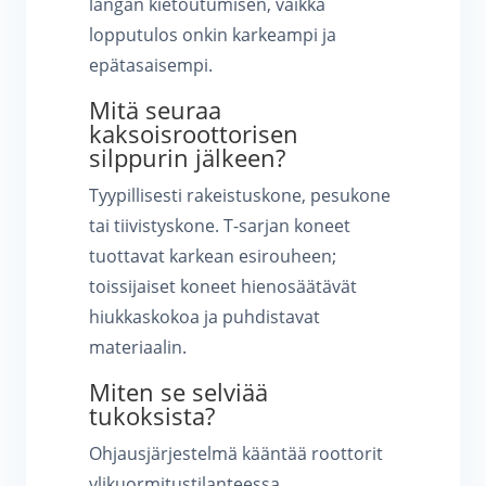
langan kietoutumisen, vaikka
lopputulos onkin karkeampi ja
epätasaisempi.
Mitä seuraa
kaksoisroottorisen
silppurin jälkeen?
Tyypillisesti rakeistuskone, pesukone
tai tiivistyskone. T-sarjan koneet
tuottavat karkean esirouheen;
toissijaiset koneet hienosäätävät
hiukkaskokoa ja puhdistavat
materiaalin.
Miten se selviää
tukoksista?
Ohjausjärjestelmä kääntää roottorit
ylikuormitustilanteessa