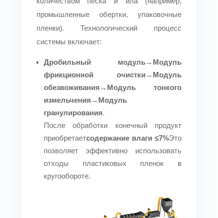
количеством песка и ила (например,
промышленные обертки, упаковочные
пленки). Технологический процесс
системы включает:
Дробильный модуль
→
Модуль
фрикционной очистки
→
Модуль
обезвоживания
→
Модуль тонкого
измельчения
→
Модуль
гранулирования
.
После обработки конечный продукт
приобретает
содержание влаги ≤7%
Это
позволяет эффективно использовать
отходы пластиковых пленок в
кругообороте.