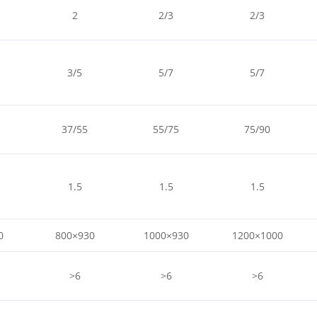
2
2/3
2/3
3/5
5/7
5/7
37/55
55/75
75/90
1.5
1.5
1.5
0
800×930
1000×930
1200×1000
>6
>6
>6