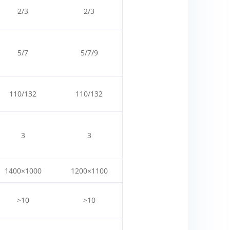
2/3
2/3
5/7
5/7/9
110/132
110/132
3
3
1400×1000
1200×1100
>10
>10