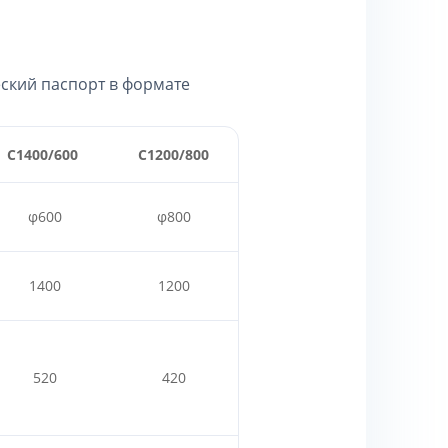
еский паспорт в формате
C1400/600
C1200/800
φ600
φ800
1400
1200
520
420