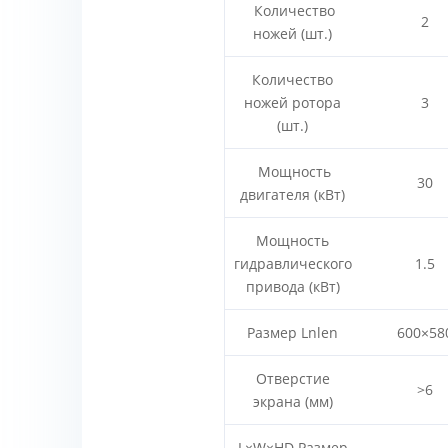
Количество
2
ножей (шт.)
Количество
ножей ротора
3
(шт.)
Мощность
30
двигателя (кВт)
Мощность
гидравлического
1.5
привода (кВт)
Размер Lnlen
600×58
Отверстие
>6
экрана (мм)
L×W×HD Размер