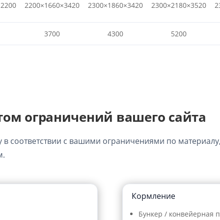
×2200
2200×1660×3420
2300×1860×3420
2300×2180×3520
2
3700
4300
5200
етом ограничений вашего сайта
в соответствии с вашими ограничениями по материалу
м.
Кормление
Бункер / конвейерная 