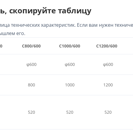
ь, скопируйте таблицу
ица технических характеристик. Если вам нужен технич
вышлем его.
50
C800/600
C1000/600
C1200/600
φ600
φ600
φ600
800
1000
1200
520
520
520