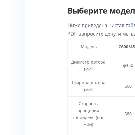
Выберите модел
Ниже приведена чистая табл
PDF, запросите цену, и мы 
Модель
C600/4
Диаметр ротора
φ450
(мм)
Ширина ротора
600
(мм)
Скорость
вращения
580
шпинделя (об/
мин)