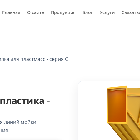
Главная
О сайте
Продукция
Блог
Услуги
Связатьс
лка для пластмасс - серия C
 пластика
-
я линий мойки,
ния.