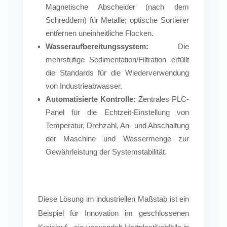
Schwimmer-Senker-
Magnetische Abscheider (nach dem
Sedimenten
Tank
Schreddern) für Metalle; optische Sortierer
(Metalle/Schlamm);
entfernen uneinheitliche Flocken.
optionale Luftumwälzung.
Wasseraufbereitungssystem:
Die
mehrstufige Sedimentation/Filtration erfüllt
Heißes Wasser +
die Standards für die Wiederverwendung
Reinigungsmittel lösen
Heißwaschbehälter
von Industrieabwasser.
Öle/organische
Automatisierte Kontrolle:
Zentrales PLC-
Rückstände.
Panel für die Echtzeit-Einstellung von
Temperatur, Drehzahl, An- und Abschaltung
Hochgeschwindigkeits-
Zentrifugaltrocknung (<10
der Maschine und Wassermenge zur
Entwässerungszentrifuge
Feuchtigkeitsgehalt).
Gewährleistung der Systemstabilität.
Pufferlagerung für
Lager-Silo
gereinigte Flocken vor der
Diese Lösung im industriellen Maßstab ist ein
Pelletierung/Verpackung.
Beispiel für Innovation im geschlossenen