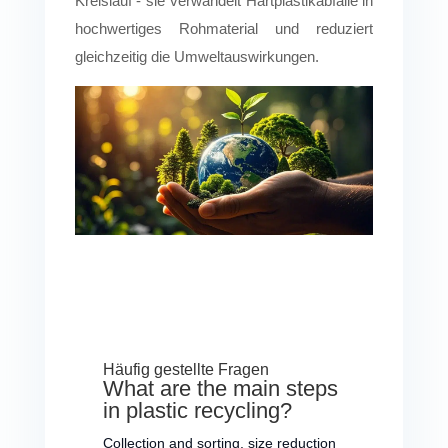
Kreislauf - sie verwandelt Hartplastikabfälle in
Automatisierter
hochwertiges Rohmaterial und reduziert
Förderer
Materialtransport
gleichzeitig die Umweltauswirkungen.
(Band-/Schneckenförderer)
Häufig gestellte Fragen
What are the main steps
in plastic recycling?
Collection and sorting, size reduction