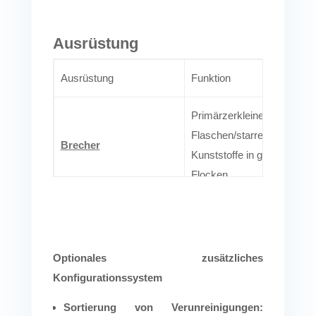
Ausrüstung
Ausrüstung
Funktion
Primärzerkleinerung ganze
Flaschen/starrer
Brecher
Kunststoffe in gleichmäßig
Flocken.
Hochgeschwindigkeitsrotor
Reibscheibe
Wasserreibungsablösungs
Etiketten, Körner/Klebstoffe
Optionales zusätzliches
Konfigurationssystem
Dichtebasierte Trennung
Sortierung von Verunreinigungen:
von Flocken und