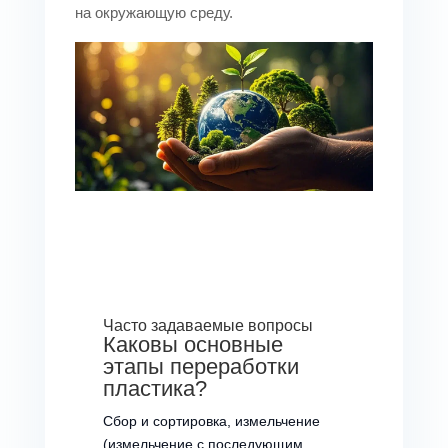
Силос для
на окружающую среду.
перед
хранения
гранулированием/
упаковкой.
Автоматизированное
перемещение
материалов
Конвейер
(ленточные/
шнековые
конвейеры).
Часто задаваемые вопросы
Каковы основные
этапы переработки
пластика?
Сбор и сортировка, измельчение
(измельчение с последующим