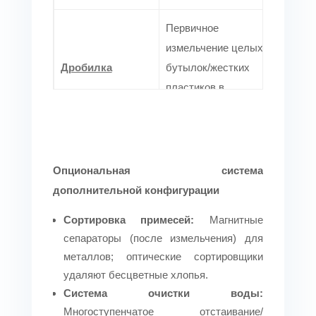
Первичное
измельчение целых
Дробилка
бутылок/жестких
пластиков в
однородные хлопья.
Высокоскоростной
ротор с водяным
Опциональная система
Фрикционная
трением снимает
дополнительной конфигурации
шайба
этикетки, песок/
Сортировка примесей:
Магнитные
клей.
сепараторы (после измельчения) для
металлов; оптические сортировщики
Разделение хлопьев
удаляют бесцветные хлопья.
и осадков (металлы/
Система очистки воды:
Резервуар с
шлам) на основе
Многоступенчатое отстаивание/