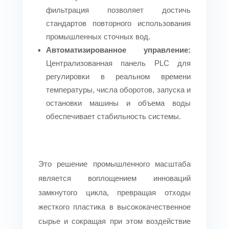
поплавковой
плотности;
фильтрация позволяет достичь
раковиной
опциональное
стандартов повторного использования
воздушное
промышленных сточных вод.
перемешивание.
Автоматизированное управление:
Централизованная панель PLC для
Горячая вода +
регулировки в реальном времени
моющее средство
температуры, числа оборотов, запуска и
Резервуар для
растворяют масла/
остановки машины и объема воды
горячей мойки
органические
обеспечивает стабильность системы.
остатки.
Высокоскоростная
Центробежная
Это решение промышленного масштаба
обезвоживающая
сушка (содержание
является воплощением инноваций
центрифуга
влаги <10%).
замкнутого цикла, превращая отходы
жесткого пластика в высококачественное
Буферное хранение
сырье и сокращая при этом воздействие
очищенных хлопьев