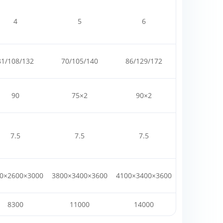
4
5
6
81/108/132
70/105/140
86/129/172
90
75×2
90×2
7.5
7.5
7.5
0×2600×3000
3800×3400×3600
4100×3400×3600
8300
11000
14000