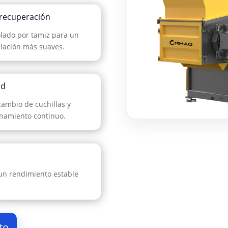
 recuperación
lado por tamiz para un
ulación más suaves.
ad
cambio de cuchillas y
namiento continuo.
 un rendimiento estable
to