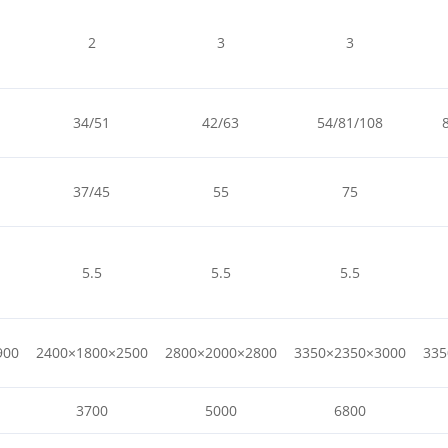
2
3
3
34/51
42/63
54/81/108
37/45
55
75
5.5
5.5
5.5
900
2400×1800×2500
2800×2000×2800
3350×2350×3000
335
3700
5000
6800