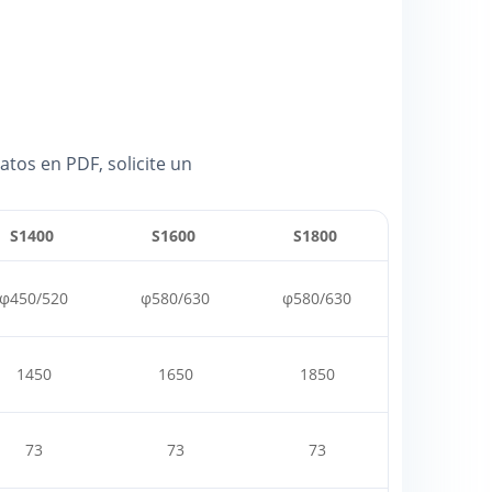
atos en PDF, solicite un
S1400
S1600
S1800
φ450/520
φ580/630
φ580/630
1450
1650
1850
73
73
73