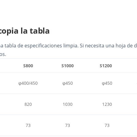
copia la tabla
 tabla de especificaciones limpia. Si necesita una hoja de d
os.
S800
S1000
S1200
φ400/450
φ450
φ450
820
1030
1230
73
73
73