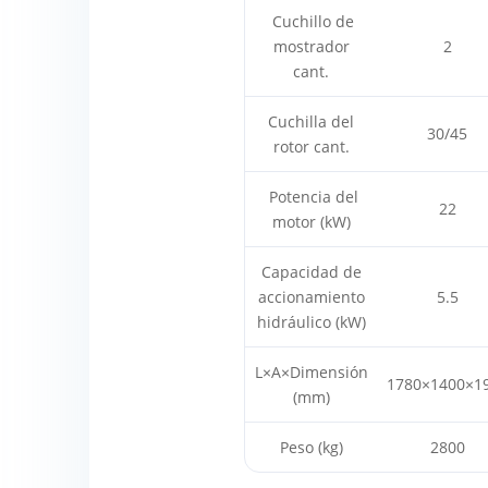
Cuchillo de
mostrador
2
cant.
Cuchilla del
30/45
rotor cant.
Potencia del
22
motor (kW)
Capacidad de
accionamiento
5.5
hidráulico (kW)
L×A×Dimensión
1780×1400×1
(mm)
Peso (kg)
2800