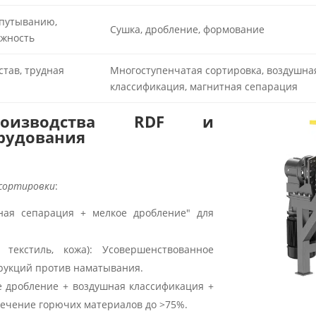
спутыванию,
Сушка, дробление, формование
ажность
тав, трудная
Многоступенчатая сортировка, воздушна
классификация, магнитная сепарация
оизводства RDF и
рудования
сортировки
:
ная сепарация + мелкое дробление" для
.
текстиль, кожа): Усовершенствованное
рукций против наматывания.
е дробление + воздушная классификация +
ечение горючих материалов до >75%.