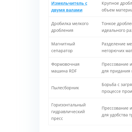
Измельчитель с
Крупное дроб
двумя валами
объем матери
Дробилка мелкого
Тонкое дробле
дробления
идеального ра
Магнитный
Разделение ме
сепаратор
негорючих ма
Формовочная
Прессование 
машина RDF
для придания
Борьба с загр
Пылесборник
процессе прои
Горизонтальный
Прессование и
гидравлический
для удобства 
пресс