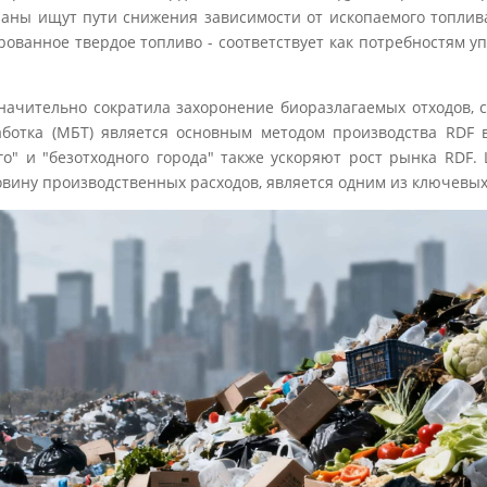
аны ищут пути снижения зависимости от ископаемого топлива. 
ованное твердое топливо - соответствует как потребностям у
значительно сократила захоронение биоразлагаемых отходов,
аботка (МБТ) является основным методом производства RDF в
о" и "безотходного города" также ускоряют рост рынка RDF
овину производственных расходов, является одним из ключевы