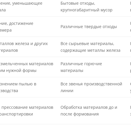
ление, уменьшающее
Бытовые отходы,
ала
крупногабаритный мусор
ние, достижение
Различные твердые отходы
змера
таллов железа и других
Все сырьевые материалы,
териалов
содержащие металлы железа
измельченных материалов
Различные горючие
 им нужной формы
материалы
язнением пылью в
Все звенья производственной
зводства
линии
 прессование материалов
Обработка материалов до и
транспортировки
после формования