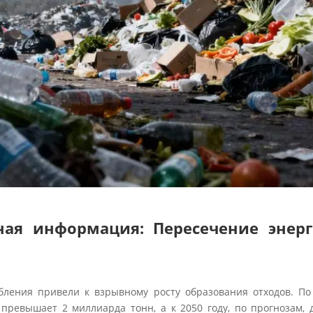
ная информация: Пересечение энерг
бления привели к взрывному росту образования отходов. П
превышает 2 миллиарда тонн, а к 2050 году, по прогнозам, 