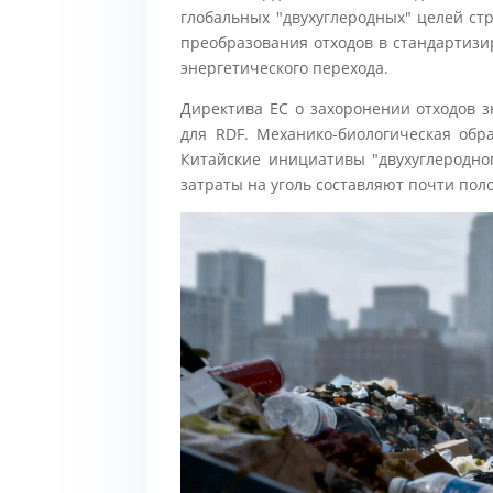
глобальных "двухуглеродных" целей стр
преобразования отходов в стандартизир
энергетического перехода.
Директива ЕС о захоронении отходов 
для RDF. Механико-биологическая обр
Китайские инициативы "двухуглеродног
затраты на уголь составляют почти пол