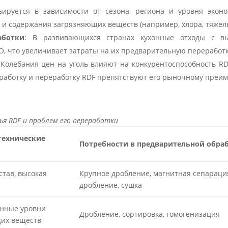
ьируется в зависимости от сезона, региона и уровня экон
 и содержания загрязняющих веществ (например, хлора, тяжел
аботки
: В развивающихся странах кухонные отходы с в
, что увеличивает затраты на их предварительную переработк
 Колебания цен на уголь влияют на конкурентоспособность RD
бработку и переработку RDF препятствуют его рыночному преим
ья RDF и проблем его переработки
технические
Потребности в предварительной обра
тав, высокая
Крупное дробление, магнитная сепараци
дробление, сушка
нные уровни
Дробление, сортировка, гомогенизация
их веществ